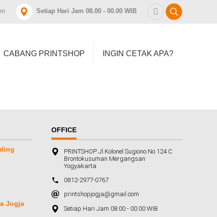
om
Setiap Hari Jam 08.00 - 00.00 WIB
CABANG PRINTSHOP
INGIN CETAK APA?
OFFICE
nding
PRINTSHOP Jl.Kolonel Sugiono No.124 C
Brontokusuman Mergangsan
Yogyakarta
0812-2977-0767
printshopjogja@gmail.com
a Jogja
Setiap Hari Jam 08.00 - 00.00 WIB