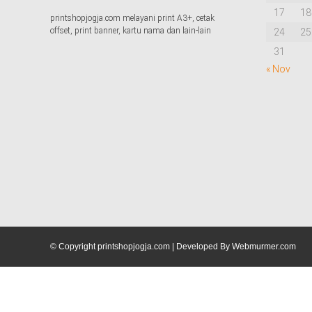
17
18
printshopjogja.com melayani print A3+, cetak
offset, print banner, kartu nama dan lain-lain
24
25
31
« Nov
© Copyright printshopjogja.com | Developed By Webmurmer.com