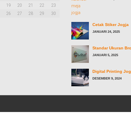
19
20
21
22
23
26
27
28
29
30
Cetak Stiker Jogja
JANUARI 24, 2025
Standar Ukuran Br
JANUARI 5, 2025
Digital Printing Jog
DESEMBER 9, 2024