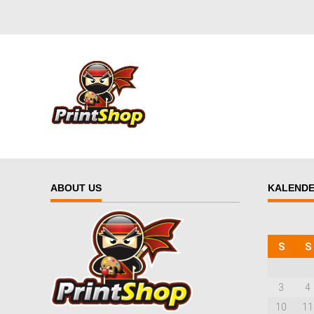
ABOUT US
KALEND
S
S
3
4
10
11