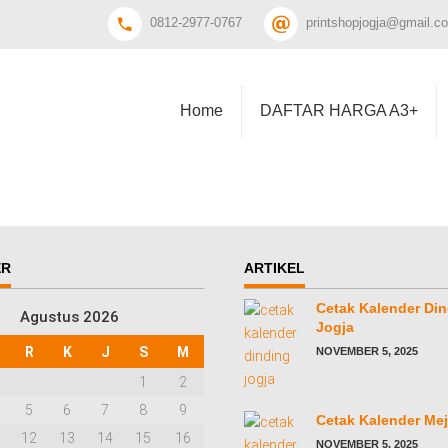
0812-2977-0767
printshopjogja@gmail.c
Home
DAFTAR HARGA A3+
ER
ARTIKEL
Cetak Kalender Di
Agustus 2026
Jogja
R
K
J
S
M
NOVEMBER 5, 2025
1
2
5
6
7
8
9
Cetak Kalender Mej
12
13
14
15
16
NOVEMBER 5, 2025