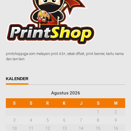
printshopjogja.com melayani print A3+, cetak offset, print banner, kartu nama
dan lain-lain
KALENDER
Agustus 2026
S
S
R
K
J
S
M
1
2
3
4
5
6
7
8
9
10
11
12
13
14
15
16